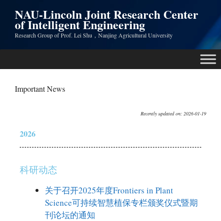
NAU-Lincoln Joint Research Center
of Intelligent Engineering
Research Group of Prof. Lei Shu，Nanjing Agricultural University
Important News
Recently updated on: 2026-01-19
2026
科研动态
关于召开2025年度Frontiers in Plant
Science可持续智慧植保专栏颁奖仪式暨期
刊论坛的通知