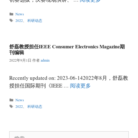
分
News
类
标
2022
、
科研动态
签
舒磊教授担任IEEE Consumer Electronics Magazine期
刊编辑
2022年9月1日
作者
admin
Recently updated on: 2023-06-142022年8月，舒磊教
授担任国际期刊《IEEE …
阅读更多
分
News
类
标
2022
、
科研动态
签
搜